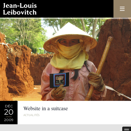
DÉC
Website in a suitcase
20
ACTUALITÉS
2009