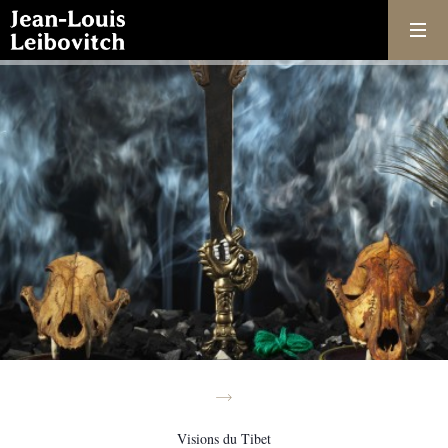
Visions du Tibet