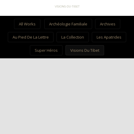
VISIONS-DU-TIBET
All Works
Archéologie Familiale
Archives
Au Pied De La Lettre
La Collection
Les Apatrides
Super Héros
Visions Du Tibet